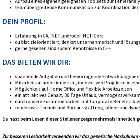
Aufbau eines eigenen geeigneten Toolsets zur Fehleranal
teamübergreifende Kommunikation zur Koordination der 
DEIN PROFIL:
Erfahrung in C#, .NET und/oder .NET-Core
du bist zielorientiert, denkst unternehmerisch und lösung
gerne gesehen sind zudem Kenntnisse in C++
DAS BIETEN WIR DIR:
spannende Aufgaben und hervorragende Entwicklungsper
Mitarbeit an ambitionierten, innovativen Projekten in e
Möglichkeit auf Home Office und flexible Arbeitszeiten
ein attraktives Gehalt, 30 Tage Urlaub, vermögenswirksa
durch unsere Zusammenarbeit mit Corporate Benefits bie
modernste Technik und Büroausstattung, offene und dyna
Du hast beim Lesen dieser Stellenanzeige mehrmals innerlich g
Zur besseren Lesbarkeit verwenden wir das generische Maskulinum - d